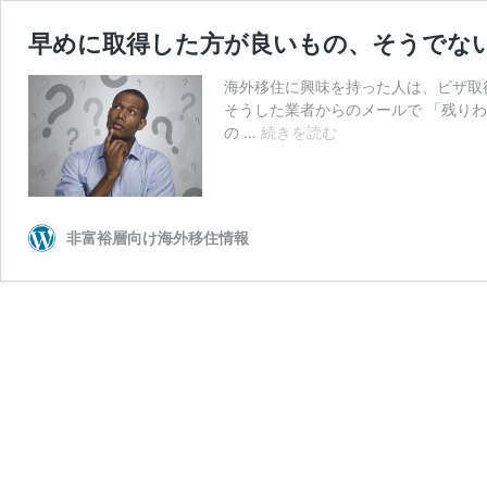
早めに取得した方が良いもの、そうでな
海外移住に興味を持った人は、ビザ取
そうした業者からのメールで 「残りわ
早
の …
続きを読む
め
に
取
得
非富裕層向け海外移住情報
し
た
方
が
良
い
も
の、
そ
う
で