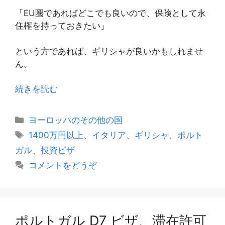
「EU圏であればどこでも良いので、保険として永
住権を持っておきたい」
という方であれば、ギリシャが良いかもしれませ
ん。
続きを読む
カ
ヨーロッパのその他の国
テ
タ
1400万円以上
、
イタリア
、
ギリシャ
、
ポルト
ゴ
グ
ガル
、
投資ビザ
リ
コメントをどうぞ
ー
ポルトガル D7 ビザ、滞在許可