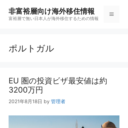
コ
非富裕層向け海外移住情報
ン
メ
テ
富裕層で無い日本人が海外移住するための情報
ン
ニ
ツ
へ
ポルトガル
ス
ュ
キ
ッ
ー
プ
EU 圏の投資ビザ最安値は約
3200万円
2021年8月18日
by
管理者