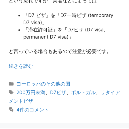
という流れですが、業者などによっては
「D7 ビザ」を「D7一時ビザ (temporary
D7 visa)」
「滞在許可証」を「D7ビザ (D7 visa,
permanent D7 visa)」
と言っている場合もあるので注意が必要です。
続きを読む
カ
ヨーロッパのその他の国
テ
タ
200万円未満
、
D7ビザ
、
ポルトガル
、
リタイア
ゴ
グ
メントビザ
リ
4件のコメント
ー