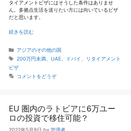
タイアメントビザにはそうした条件はありませ
ん。多拠点生活を送りたい方には向いているビザ
だと思います。
続きを読む
カ
アジアのその他の国
テ
タ
200万円未満
、
UAE
、
ドバイ
、
リタイアメント
ゴ
グ
ビザ
リ
コメントをどうぞ
ー
EU 圏内のラトビアに6万ユー
ロの投資で移住可能？
2022年5月9日
by
管理者