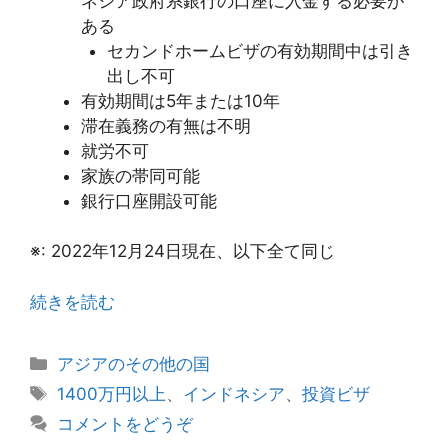
ネシア政府系銀行の口座に入金する必要が
ある
セカンドホームビザの有効期間中は引き
出し不可
有効期間は5年または10年
滞在義務の有無は不明
就労不可
家族の帯同可能
銀行口座開設可能
※: 2022年12月24日現在、以下全て同じ
続きを読む
カ
アジアのその他の国
テ
タ
1400万円以上
、
インドネシア
、
投資ビザ
ゴ
グ
コメントをどうぞ
リ