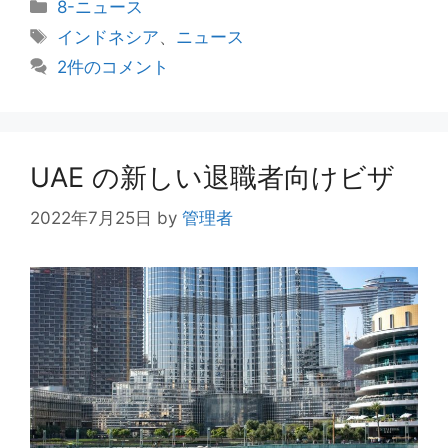
カ
8-ニュース
テ
タ
インドネシア
、
ニュース
ゴ
グ
2件のコメント
リ
ー
UAE の新しい退職者向けビザ
2022年7月25日
by
管理者