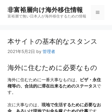
コ
非富裕層向け海外移住情報
ン
メ
テ
富裕層で無い日本人が海外移住するための情報
ン
ニ
ツ
へ
本サイトの基本的なスタンス
ス
ュ
キ
2021年5月2日
by
管理者
ッ
ー
プ
海外に住むために必要なもの
海外に住むために一番大事なものは、
ビザ・永住
権等の、合法的に滞在出来るためのステータス
で
す。
次に大事なのは、
現地で生活するために必要なお
金、あるいは現地でお金を稼ぐための仕事
です。