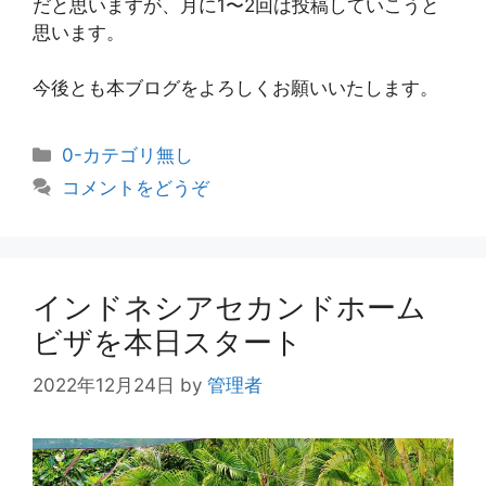
だと思いますが、月に1〜2回は投稿していこうと
思います。
今後とも本ブログをよろしくお願いいたします。
カ
0-カテゴリ無し
テ
コメントをどうぞ
ゴ
リ
ー
インドネシアセカンドホーム
ビザを本日スタート
2022年12月24日
by
管理者