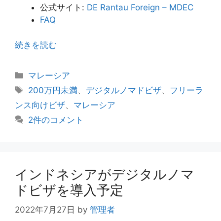
公式サイト:
DE Rantau Foreign – MDEC
FAQ
続きを読む
カ
マレーシア
テ
タ
200万円未満
、
デジタルノマドビザ
、
フリーラ
ゴ
グ
ンス向けビザ
、
マレーシア
リ
2件のコメント
ー
インドネシアがデジタルノマ
ドビザを導入予定
2022年7月27日
by
管理者