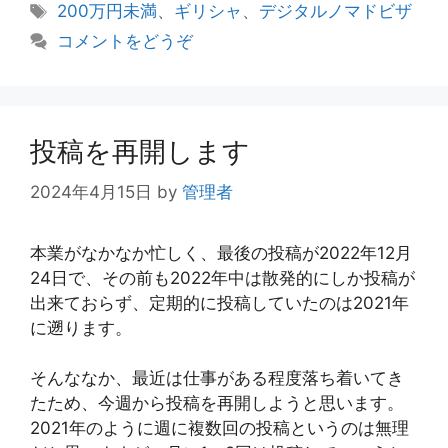
テ
タ
200万円未満
、
ギリシャ
、
デジタルノマドビザ
ゴ
グ
コメントをどうぞ
リ
ー
投稿を再開します
2024年4月15日
by
管理者
本業がなかなか忙しく、最後の投稿が2022年12月
24日で、その前も2022年中は散発的にしか投稿が
出来ておらず、定期的に投稿していたのは2021年
に遡ります。
そんななか、最近は仕事がある程度落ち着いてき
たため、今週から投稿を再開しようと思います。
2021年のように週に複数回の投稿というのは無理