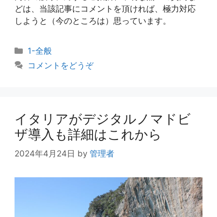
どは、当該記事にコメントを頂ければ、極力対応
しようと（今のところは）思っています。
カ
1-全般
テ
コメントをどうぞ
ゴ
リ
ー
イタリアがデジタルノマドビ
ザ導入も詳細はこれから
2024年4月24日
by
管理者