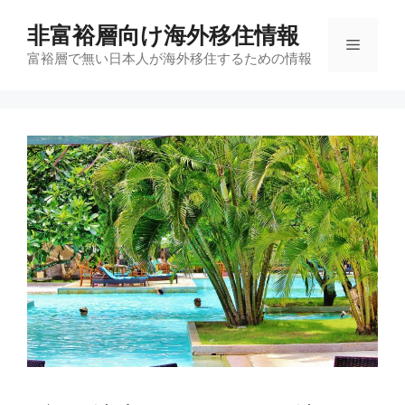
コ
非富裕層向け海外移住情報
ン
メ
テ
富裕層で無い日本人が海外移住するための情報
ン
ニ
ツ
へ
ス
ュ
キ
ッ
ー
プ