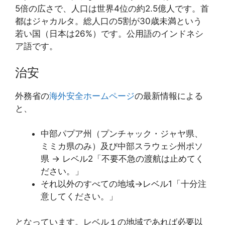
5倍の広さで、人口は世界4位の約2.5億人です。首
都はジャカルタ。総人口の5割が30歳未満という
若い国（日本は26%）です。公用語のインドネシ
ア語です。
治安
外務省の
海外安全ホームページ
の最新情報による
と、
中部パプア州（プンチャック・ジャヤ県、
ミミカ県のみ）及び中部スラウェシ州ポソ
県 → レベル2「不要不急の渡航は止めてく
ださい。」
それ以外のすべての地域→レベル1「十分注
意してください。」
となっています。レベル１の地域であれば必要以