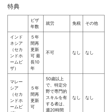
特典
ビザ
就労
免税
その他
年数
インド
５年
ネシア
間再
（セカ
更新
不可
なし
なし
ンドホ
可 最
ームビ
長10
ザ）
年
50歳以上
マレー
で、特定分
シア
５年
野で専門的
（セカ
間再
スキルを有
なし
なし
ンドホ
更新
する者は、
ームビ
可
週20時間