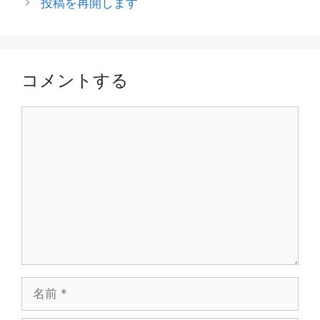
投稿を再開します
コメントする
コ
メ
ン
ト
名
前