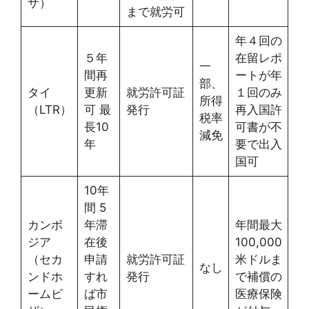
ザ）
まで就労可
年４回の
５年
在留レポ
一
間再
ートが年
部、
タイ
更新
就労許可証
１回のみ
所得
（LTR）
可 最
発行
再入国許
税率
長10
可書が不
減免
年
要で出入
国可
10年
間 5
カンボ
年滞
年間最大
ジア
在後
100,000
（セカ
申請
就労許可証
米ドルま
なし
ンドホ
すれ
発行
で補償の
ームビ
ば市
医療保険