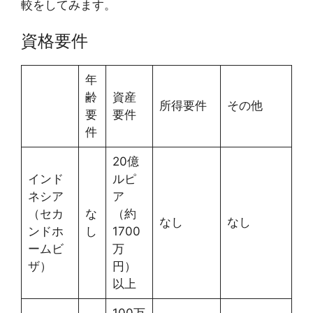
較をしてみます。
資格要件
年
齢
資産
所得要件
その他
要
要件
件
20億
インド
ルピ
ネシア
ア
（セカ
な
（約
なし
なし
ンドホ
し
1700
ームビ
万
ザ）
円）
以上