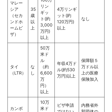
100万
マレー
リン
シア
35
4万リンギ
ギッ
（セカ
歳
ット(約
ト(約
なし
ンドホ
以
120万円)
3,000
ームビ
上
以上
万円)
ザ）
以上
50万
米ド
ル
保障額５
年収4万ド
タイ
な
（約
万ドル以
ル(約530
（LTR）
し
6,600
上の医療
万円)以上
万
保険加入
円）
以上
10万
ビザ申請
内務省外
カンボ
米ド
ではない
郭団体の