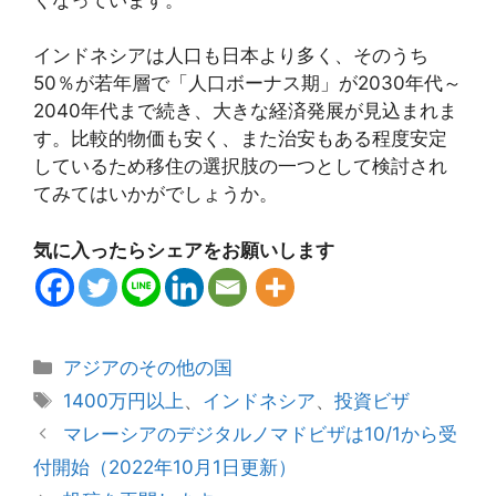
インドネシアは人口も日本より多く、そのうち
50％が若年層で「人口ボーナス期」が2030年代～
2040年代まで続き、大きな経済発展が見込まれま
す。比較的物価も安く、また治安もある程度安定
しているため移住の選択肢の一つとして検討され
てみてはいかがでしょうか。
気に入ったらシェアをお願いします
カ
アジアのその他の国
テ
タ
1400万円以上
、
インドネシア
、
投資ビザ
ゴ
グ
マレーシアのデジタルノマドビザは10/1から受
リ
付開始（2022年10月1日更新）
ー