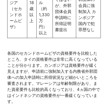
ジア
18
ル
が、外郭
会員に強
（セカ
歳
（約
団体会員
制加入 カ
ンドホ
以
1,330
申請時に
ンボジア
ームビ
上
万
所得証明
国内で犯
ザ）
円）
書提出
罪歴なし
以上
各国のセカンドホームビザの資格要件を比較した
ところ、タイの資格要件は非常に高くなっている
ことが分かります。カンボジアは資格要件が緩く
見えますが、申請前に強制加入する内務省外郭団
体への加入申請時に所得状況など細かいところを
審査されます。マレーシアは年齢制限があり、ま
た資産要件も比較的高くなっており、4ヵ国の中で
はインドネシアの資格要件が一番緩くなっていま
す。