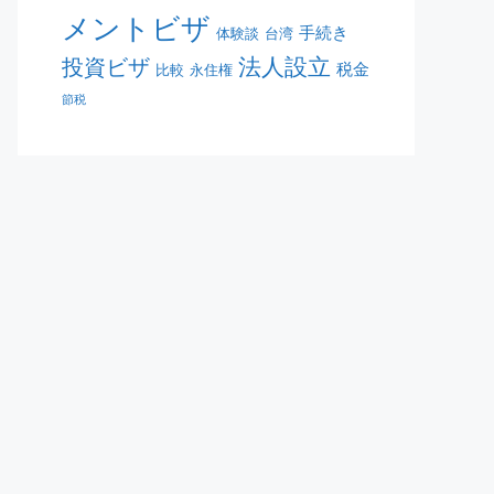
メントビザ
手続き
体験談
台湾
法人設立
投資ビザ
税金
比較
永住権
節税