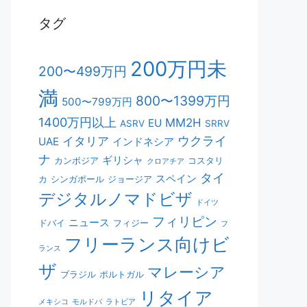
タグ
200万円未
200〜499万円
満
800〜1399万円
500〜799万円
1400万円以上
MM2H
EU
ASRV
SRRV
ウクライ
イタリア
UAE
インドネシア
ナ
ギリシャ
カンボジア
コスタリ
クロアチア
タイ
スペイン
カ
シンガポール
ジョージア
デジタルノマドビザ
ドイツ
フィリピン
ニュース
ドバイ
フィジー
フ
フリーランス向けビ
ランス
ザ
マレーシア
ブラジル
ポルトガル
リタイア
メキシコ
モルドバ
ラトビア