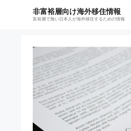
コ
非富裕層向け海外移住情報
ン
テ
富裕層で無い日本人が海外移住するための情報
ン
ツ
へ
ス
キ
ッ
プ