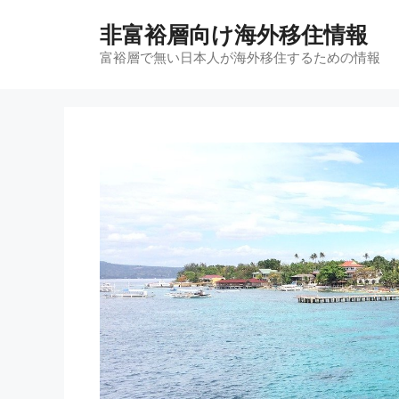
コ
非富裕層向け海外移住情報
ン
テ
富裕層で無い日本人が海外移住するための情報
ン
ツ
へ
ス
キ
ッ
プ