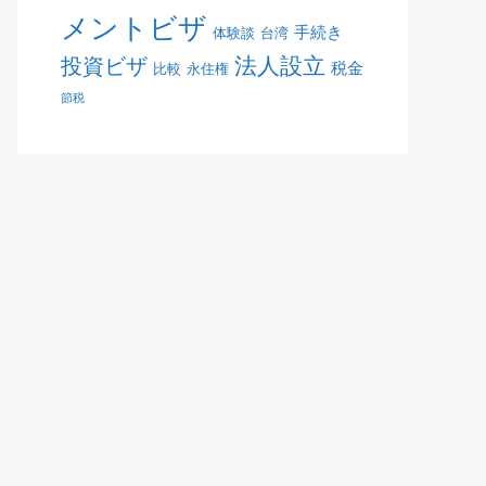
メントビザ
手続き
体験談
台湾
法人設立
投資ビザ
税金
比較
永住権
節税