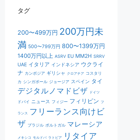
タグ
200万円未
200〜499万円
満
800〜1399万円
500〜799万円
1400万円以上
MM2H
EU
ASRV
SRRV
ウクライ
イタリア
UAE
インドネシア
ナ
ギリシャ
カンボジア
コスタリ
クロアチア
タイ
スペイン
カ
シンガポール
ジョージア
デジタルノマドビザ
ドイツ
フィリピン
ニュース
ドバイ
フィジー
フ
フリーランス向けビ
ランス
ザ
マレーシア
ブラジル
ポルトガル
リタイア
メキシコ
モルドバ
ラトビア