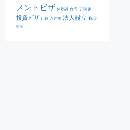
メントビザ
手続き
体験談
台湾
法人設立
投資ビザ
税金
比較
永住権
節税