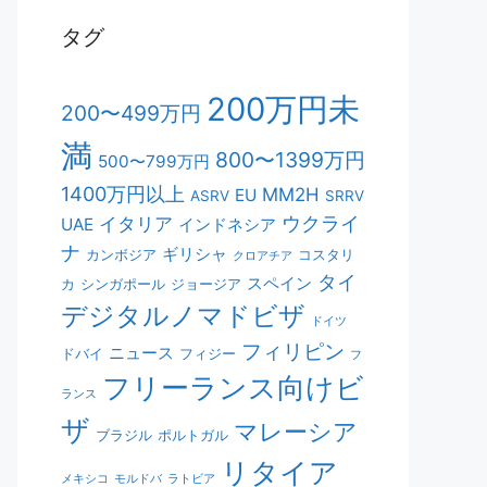
タグ
200万円未
200〜499万円
満
800〜1399万円
500〜799万円
1400万円以上
MM2H
EU
ASRV
SRRV
ウクライ
イタリア
UAE
インドネシア
ナ
ギリシャ
カンボジア
コスタリ
クロアチア
タイ
スペイン
カ
シンガポール
ジョージア
デジタルノマドビザ
ドイツ
フィリピン
ニュース
ドバイ
フィジー
フ
フリーランス向けビ
ランス
ザ
マレーシア
ブラジル
ポルトガル
リタイア
メキシコ
モルドバ
ラトビア