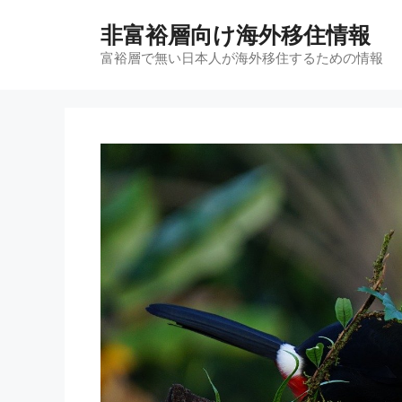
コ
非富裕層向け海外移住情報
ン
テ
富裕層で無い日本人が海外移住するための情報
ン
ツ
へ
ス
キ
ッ
プ