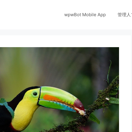
wpwBot Mobile App
管理人