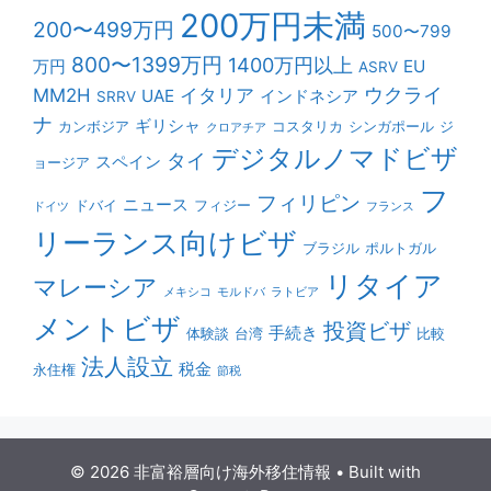
200万円未満
200〜499万円
500〜799
800〜1399万円
1400万円以上
万円
EU
ASRV
ウクライ
MM2H
イタリア
UAE
インドネシア
SRRV
ナ
ギリシャ
カンボジア
コスタリカ
シンガポール
ジ
クロアチア
デジタルノマドビザ
タイ
スペイン
ョージア
フ
フィリピン
ニュース
ドバイ
フィジー
ドイツ
フランス
リーランス向けビザ
ブラジル
ポルトガル
リタイア
マレーシア
メキシコ
モルドバ
ラトビア
メントビザ
投資ビザ
手続き
体験談
台湾
比較
法人設立
税金
永住権
節税
© 2026 非富裕層向け海外移住情報
• Built with