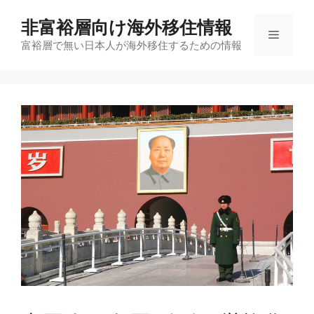
コ
非富裕層向け海外移住情報
ン
メ
テ
富裕層で無い日本人が海外移住するための情報
ン
ニ
ツ
へ
ス
ュ
キ
ッ
ー
プ