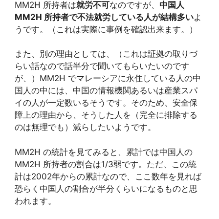
MM2H 所持者は
就労不可
なのですが、
中国人
MM2H 所持者で不法就労している人が結構多い
よ
うです。（これは実際に事例を確認出来ます。）
また、別の理由としては、（これは証拠の取りづ
らい話なので話半分で聞いてもらいたいのです
が、）MM2H でマレーシアに永住している人の中
国人の中には、中国の情報機関あるいは産業スパ
イの人が一定数いるそうです。そのため、安全保
障上の理由から、そうした人を（完全に排除する
のは無理でも）減らしたいようです。
MM2H の統計を見てみると、累計では中国人の
MM2H 所持者の割合は1/3弱です。ただ、この統
計は2002年からの累計なので、ここ数年を見れば
恐らく中国人の割合が半分くらいになるものと思
われます。