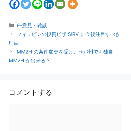
カ
9-意見・雑談
テ
フィリピンの投資ビザ SIRV に今後注目すべき
ゴ
理由
リ
MM2H の条件変更を受け、サバ州でも独自
ー
MM2H が出来る？
コメントする
コ
メ
ン
ト